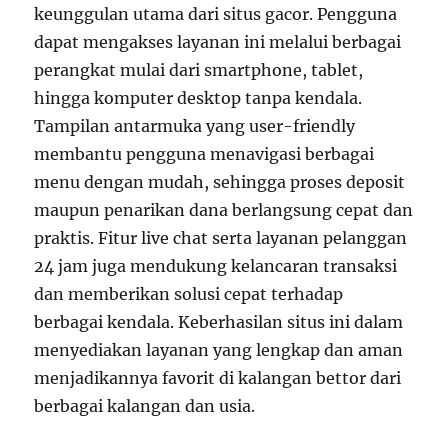
keunggulan utama dari situs gacor. Pengguna
dapat mengakses layanan ini melalui berbagai
perangkat mulai dari smartphone, tablet,
hingga komputer desktop tanpa kendala.
Tampilan antarmuka yang user-friendly
membantu pengguna menavigasi berbagai
menu dengan mudah, sehingga proses deposit
maupun penarikan dana berlangsung cepat dan
praktis. Fitur live chat serta layanan pelanggan
24 jam juga mendukung kelancaran transaksi
dan memberikan solusi cepat terhadap
berbagai kendala. Keberhasilan situs ini dalam
menyediakan layanan yang lengkap dan aman
menjadikannya favorit di kalangan bettor dari
berbagai kalangan dan usia.