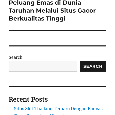
Peluang Emas di Dunia
Next
post:
Taruhan Melalui Situs Gacor
Berkualitas Tinggi
Search
SEARCH
Recent Posts
Situs Slot Thailand Terbaru Dengan Banyak