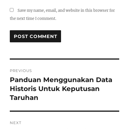
Save my name, email, and website in this browser for
the next time I comment.
Post
PREVIOUS
navigation
Panduan Menggunakan Data
Previous
post:
Historis Untuk Keputusan
Taruhan
NEXT