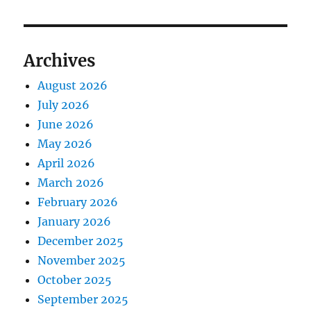
Archives
August 2026
July 2026
June 2026
May 2026
April 2026
March 2026
February 2026
January 2026
December 2025
November 2025
October 2025
September 2025