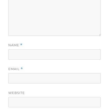
NAME
*
EMAIL
*
WEBSITE