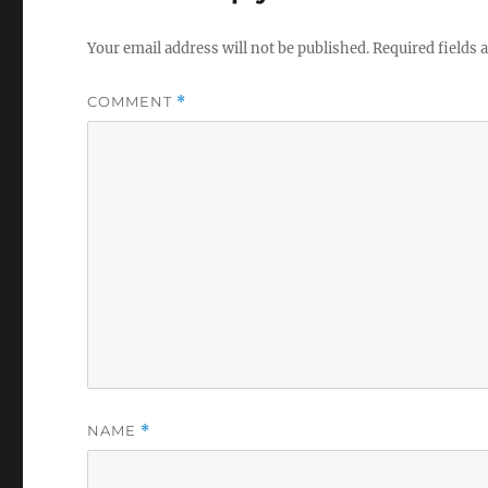
Your email address will not be published.
Required fields
COMMENT
*
NAME
*