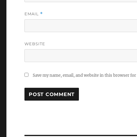
EMAIL
*
WEBSITE
Save my name, email, and website in this browser for