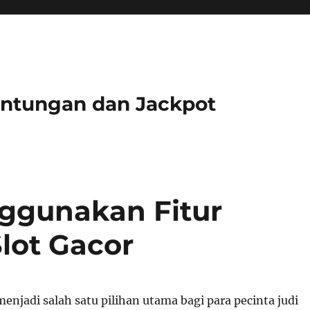
untungan dan Jackpot
ggunakan Fitur
Slot Gacor
enjadi salah satu pilihan utama bagi para pecinta judi