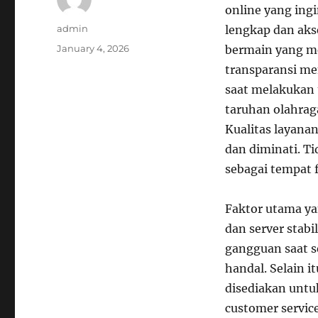
online yang ing
Author
admin
lengkap dan aks
Posted
January 4, 2026
bermain yang 
on
transparansi me
saat melakukan 
taruhan olahra
Kualitas layana
dan diminati. Ti
sebagai tempat f
Faktor utama ya
dan server stabi
gangguan saat s
handal. Selain 
disediakan untu
customer servi