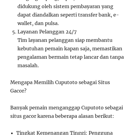
didukung oleh sistem pembayaran yang
dapat diandalkan seperti transfer bank, e-
wallet, dan pulsa.
Layanan Pelanggan 24/7
Tim layanan pelanggan siap membantu
kebutuhan pemain kapan saja, memastikan
pengalaman bermain tetap lancar dan tanpa
masalah.
Mengapa Memilih Cuputoto sebagai Situs
Gacor?
Banyak pemain menganggap Cuputoto sebagai
situs gacor karena beberapa alasan berikut:
Tingkat Kemenangan Tinggi: Pengguna