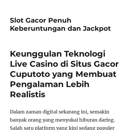
Slot Gacor Penuh
Keberuntungan dan Jackpot
Keunggulan Teknologi
Live Casino di Situs Gacor
Cuputoto yang Membuat
Pengalaman Lebih
Realistis
Dalam zaman digital sekarang ini, semakin
banyak orang yang menyukai hiburan daring.
Salah satu platform yang kini sedang populer