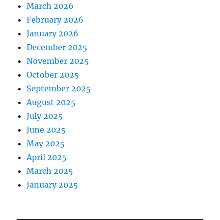
March 2026
February 2026
January 2026
December 2025
November 2025
October 2025
September 2025
August 2025
July 2025
June 2025
May 2025
April 2025
March 2025
January 2025