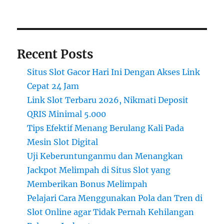
Recent Posts
Situs Slot Gacor Hari Ini Dengan Akses Link
Cepat 24 Jam
Link Slot Terbaru 2026, Nikmati Deposit
QRIS Minimal 5.000
Tips Efektif Menang Berulang Kali Pada
Mesin Slot Digital
Uji Keberuntunganmu dan Menangkan
Jackpot Melimpah di Situs Slot yang
Memberikan Bonus Melimpah
Pelajari Cara Menggunakan Pola dan Tren di
Slot Online agar Tidak Pernah Kehilangan