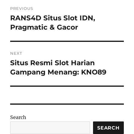
Post
PREVIOUS
navigation
RANS4D Situs Slot IDN,
Previous
post:
Pragmatic & Gacor
NEXT
Situs Resmi Slot Harian
Next
post:
Gampang Menang: KNO89
Search
SEARCH