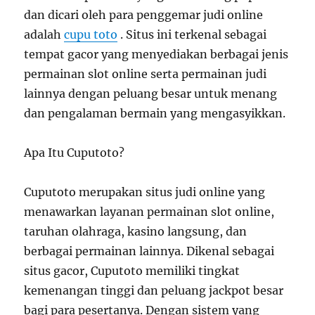
dan dicari oleh para penggemar judi online
adalah
cupu toto
. Situs ini terkenal sebagai
tempat gacor yang menyediakan berbagai jenis
permainan slot online serta permainan judi
lainnya dengan peluang besar untuk menang
dan pengalaman bermain yang mengasyikkan.
Apa Itu Cuputoto?
Cuputoto merupakan situs judi online yang
menawarkan layanan permainan slot online,
taruhan olahraga, kasino langsung, dan
berbagai permainan lainnya. Dikenal sebagai
situs gacor, Cuputoto memiliki tingkat
kemenangan tinggi dan peluang jackpot besar
bagi para pesertanya. Dengan sistem yang