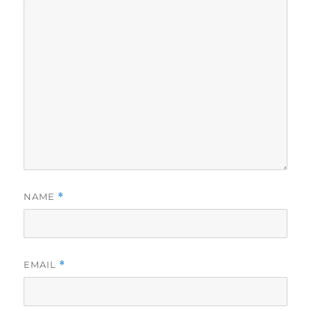
NAME
*
EMAIL
*