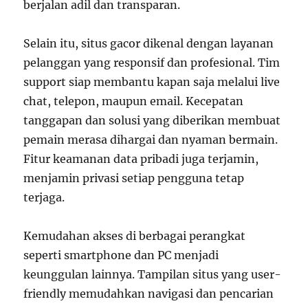
berjalan adil dan transparan.
Selain itu, situs gacor dikenal dengan layanan
pelanggan yang responsif dan profesional. Tim
support siap membantu kapan saja melalui live
chat, telepon, maupun email. Kecepatan
tanggapan dan solusi yang diberikan membuat
pemain merasa dihargai dan nyaman bermain.
Fitur keamanan data pribadi juga terjamin,
menjamin privasi setiap pengguna tetap
terjaga.
Kemudahan akses di berbagai perangkat
seperti smartphone dan PC menjadi
keunggulan lainnya. Tampilan situs yang user-
friendly memudahkan navigasi dan pencarian