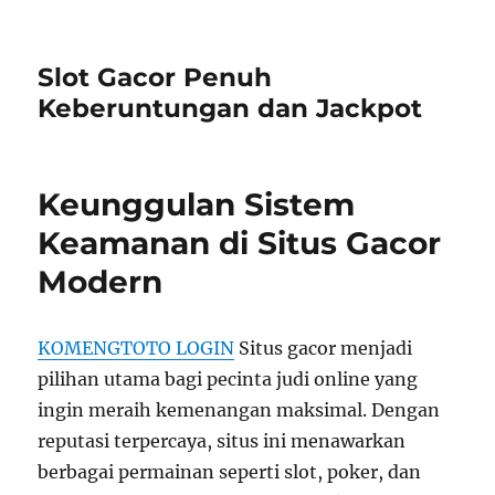
Slot Gacor Penuh
Keberuntungan dan Jackpot
Keunggulan Sistem
Keamanan di Situs Gacor
Modern
KOMENGTOTO LOGIN
Situs gacor menjadi
pilihan utama bagi pecinta judi online yang
ingin meraih kemenangan maksimal. Dengan
reputasi terpercaya, situs ini menawarkan
berbagai permainan seperti slot, poker, dan