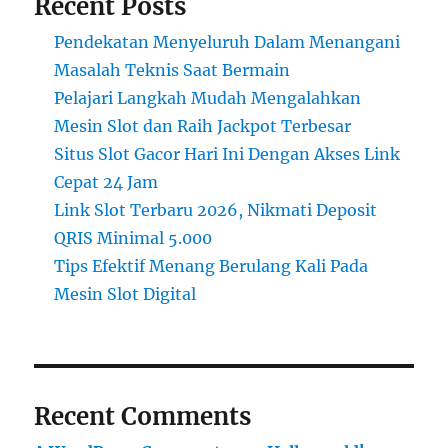
Recent Posts
Pendekatan Menyeluruh Dalam Menangani
Masalah Teknis Saat Bermain
Pelajari Langkah Mudah Mengalahkan
Mesin Slot dan Raih Jackpot Terbesar
Situs Slot Gacor Hari Ini Dengan Akses Link
Cepat 24 Jam
Link Slot Terbaru 2026, Nikmati Deposit
QRIS Minimal 5.000
Tips Efektif Menang Berulang Kali Pada
Mesin Slot Digital
Recent Comments