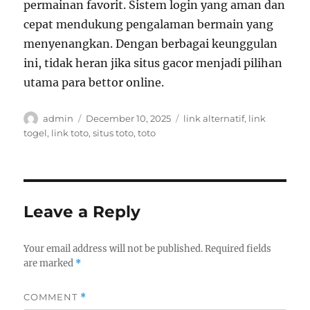
permainan favorit. Sistem login yang aman dan
cepat mendukung pengalaman bermain yang
menyenangkan. Dengan berbagai keunggulan
ini, tidak heran jika situs gacor menjadi pilihan
utama para bettor online.
Author
Posted
Tags
admin
December 10, 2025
link alternatif
,
link
on
togel
,
link toto
,
situs toto
,
toto
Leave a Reply
Your email address will not be published.
Required fields
are marked
*
COMMENT
*