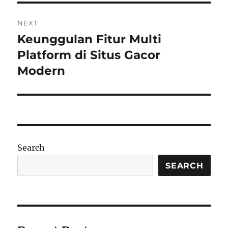
NEXT
Keunggulan Fitur Multi
Next
post:
Platform di Situs Gacor
Modern
Search
SEARCH