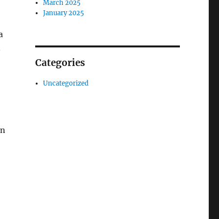
March 2025
January 2025
a
.
Categories
Uncategorized
an