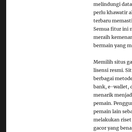
melindungi data
perlu khawatir 
terbaru memasti
Semua fitur ini 
meraih kemenan
bermain yang m
Memilih situs g
lisensi resmi. S
berbagai metode
bank, e-wallet, 
menarik menjad
pemain. Penggun
pemain lain seb
melakukan riset
gacor yang ben