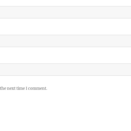
 the next time I comment.