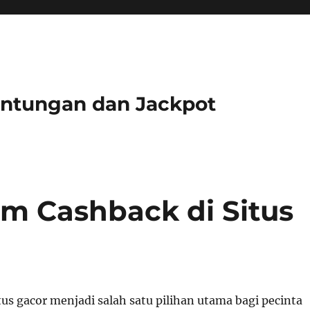
untungan dan Jackpot
m Cashback di Situs
a
tus gacor menjadi salah satu pilihan utama bagi pecinta