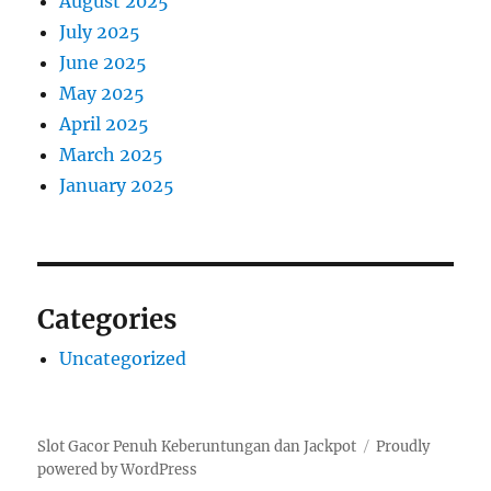
August 2025
July 2025
June 2025
May 2025
April 2025
March 2025
January 2025
Categories
Uncategorized
Slot Gacor Penuh Keberuntungan dan Jackpot
Proudly
powered by WordPress