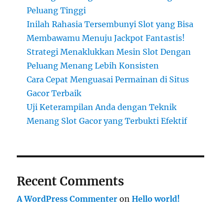
Peluang Tinggi
Inilah Rahasia Tersembunyi Slot yang Bisa
Membawamu Menuju Jackpot Fantastis!
Strategi Menaklukkan Mesin Slot Dengan
Peluang Menang Lebih Konsisten
Cara Cepat Menguasai Permainan di Situs
Gacor Terbaik
Uji Keterampilan Anda dengan Teknik
Menang Slot Gacor yang Terbukti Efektif
Recent Comments
A WordPress Commenter
on
Hello world!