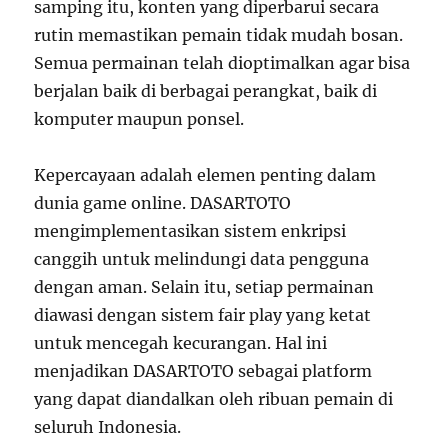
samping itu, konten yang diperbarui secara
rutin memastikan pemain tidak mudah bosan.
Semua permainan telah dioptimalkan agar bisa
berjalan baik di berbagai perangkat, baik di
komputer maupun ponsel.
Kepercayaan adalah elemen penting dalam
dunia game online. DASARTOTO
mengimplementasikan sistem enkripsi
canggih untuk melindungi data pengguna
dengan aman. Selain itu, setiap permainan
diawasi dengan sistem fair play yang ketat
untuk mencegah kecurangan. Hal ini
menjadikan DASARTOTO sebagai platform
yang dapat diandalkan oleh ribuan pemain di
seluruh Indonesia.