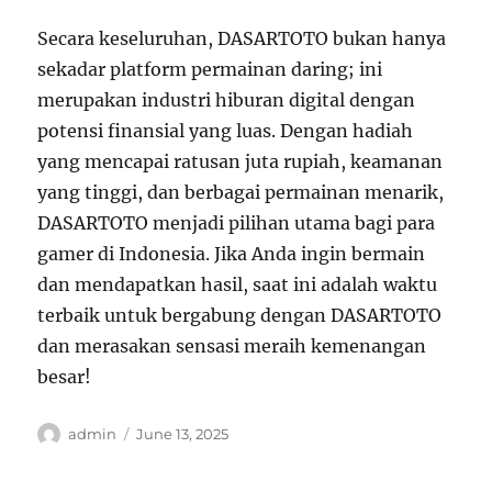
Secara keseluruhan, DASARTOTO bukan hanya
sekadar platform permainan daring; ini
merupakan industri hiburan digital dengan
potensi finansial yang luas. Dengan hadiah
yang mencapai ratusan juta rupiah, keamanan
yang tinggi, dan berbagai permainan menarik,
DASARTOTO menjadi pilihan utama bagi para
gamer di Indonesia. Jika Anda ingin bermain
dan mendapatkan hasil, saat ini adalah waktu
terbaik untuk bergabung dengan DASARTOTO
dan merasakan sensasi meraih kemenangan
besar!
Author
Posted
admin
June 13, 2025
on