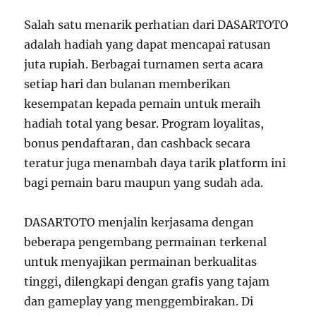
Salah satu menarik perhatian dari DASARTOTO
adalah hadiah yang dapat mencapai ratusan
juta rupiah. Berbagai turnamen serta acara
setiap hari dan bulanan memberikan
kesempatan kepada pemain untuk meraih
hadiah total yang besar. Program loyalitas,
bonus pendaftaran, dan cashback secara
teratur juga menambah daya tarik platform ini
bagi pemain baru maupun yang sudah ada.
DASARTOTO menjalin kerjasama dengan
beberapa pengembang permainan terkenal
untuk menyajikan permainan berkualitas
tinggi, dilengkapi dengan grafis yang tajam
dan gameplay yang menggembirakan. Di