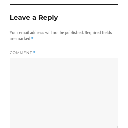
Leave a Reply
Your email address will not be published.
Required fields
are marked
*
COMMENT
*