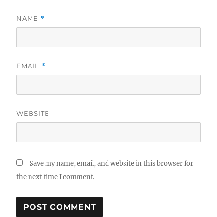
NAME
*
EMAIL
*
WEBSITE
Save my name, email, and website in this browser for
the next time I comment.