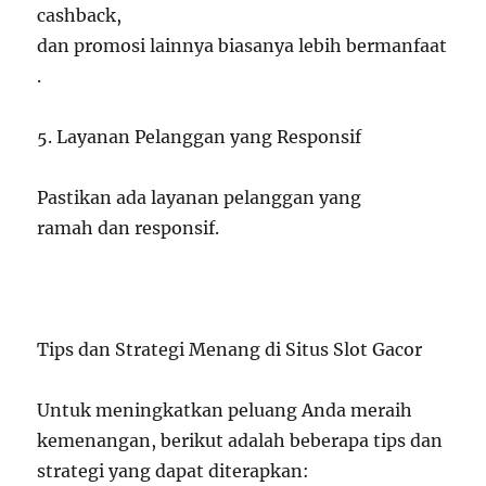
cashback,
dan promosi lainnya biasanya lebih bermanfaat
.
5. Layanan Pelanggan yang Responsif
Pastikan ada layanan pelanggan yang
ramah dan responsif.
Tips dan Strategi Menang di Situs Slot Gacor
Untuk meningkatkan peluang Anda meraih
kemenangan, berikut adalah beberapa tips dan
strategi yang dapat diterapkan: