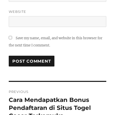
WEBSITE
Save my name, email, and website in this browser for
the next time I comment.
Post
PREVIOUS
navigation
Cara Mendapatkan Bonus
Previous
post:
Pendaftaran di Situs Togel