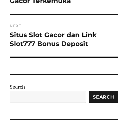
Gacor Terkemuka
NEXT
Situs Slot Gacor dan Link
Next
post:
Slot777 Bonus Deposit
Search
SEARCH