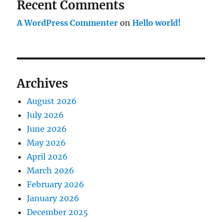
Recent Comments
A WordPress Commenter
on
Hello world!
Archives
August 2026
July 2026
June 2026
May 2026
April 2026
March 2026
February 2026
January 2026
December 2025