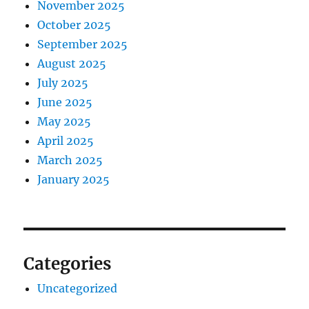
November 2025
October 2025
September 2025
August 2025
July 2025
June 2025
May 2025
April 2025
March 2025
January 2025
Categories
Uncategorized