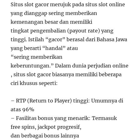
Situs slot gacor merujuk pada situs slot online
yang dianggap sering memberikan
kemenangan besar dan memiliki
tingkat pengembalian (payout rate) yang
tinggi. Istilah “gacor” berasal dari Bahasa Jawa
yang berarti “handal” atau
“sering memberikan
keberuntungan.” Dalam dunia perjudian online
, situs slot gacor biasanya memiliki beberapa
ciri khusus seperti:
– RTP (Return to Player) tinggi: Umumnya di
atas 96%
– Fasilitas bonus yang menarik: Termasuk
free spins, jackpot progresif,
dan berbagai bonus lainnya