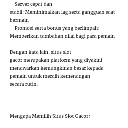
– Server cepat dan
stabil: Meminimalkan lag serta gangguan saat
bermain
– Promosi serta bonus yang berlimpah:
Memberikan tambahan nilai bagi para pemain
Dengan kata lain, situs slot
gacor merupakan platform yang diyakini
menawarkan kemungkinan besar kepada
pemain untuk meraih kemenangan
secara rutin.
—
Mengapa Memilih Situs Slot Gacor?