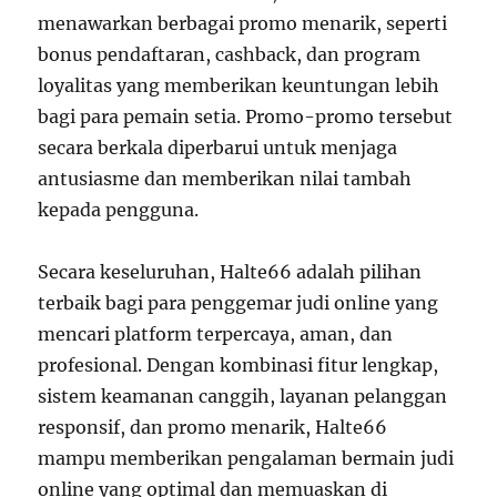
menawarkan berbagai promo menarik, seperti
bonus pendaftaran, cashback, dan program
loyalitas yang memberikan keuntungan lebih
bagi para pemain setia. Promo-promo tersebut
secara berkala diperbarui untuk menjaga
antusiasme dan memberikan nilai tambah
kepada pengguna.
Secara keseluruhan, Halte66 adalah pilihan
terbaik bagi para penggemar judi online yang
mencari platform terpercaya, aman, dan
profesional. Dengan kombinasi fitur lengkap,
sistem keamanan canggih, layanan pelanggan
responsif, dan promo menarik, Halte66
mampu memberikan pengalaman bermain judi
online yang optimal dan memuaskan di