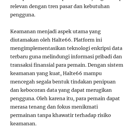
relevan dengan tren pasar dan kebutuhan
pengguna.
Keamanan menjadi aspek utama yang
diutamakan oleh Halte66. Platform ini
mengimplementasikan teknologi enkripsi data
terbaru guna melindungi informasi pribadi dan
transaksi finansial para pemain. Dengan sistem
keamanan yang kuat, Halte66 mampu
mencegah segala bentuk tindakan penipuan
dan kebocoran data yang dapat merugikan
pengguna. Oleh karena itu, para pemain dapat
merasa tenang dan fokus menikmati
permainan tanpa khawatir terhadap risiko
keamanan.