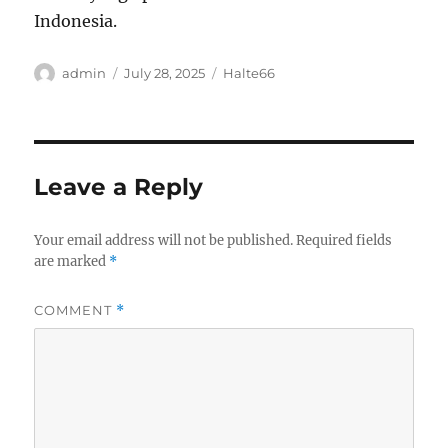
Indonesia.
Author
Posted
Tags
admin
July 28, 2025
Halte66
on
Leave a Reply
Your email address will not be published.
Required fields
are marked
*
COMMENT
*