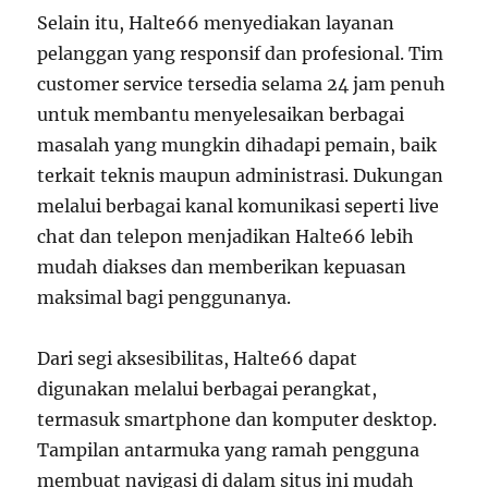
Selain itu, Halte66 menyediakan layanan
pelanggan yang responsif dan profesional. Tim
customer service tersedia selama 24 jam penuh
untuk membantu menyelesaikan berbagai
masalah yang mungkin dihadapi pemain, baik
terkait teknis maupun administrasi. Dukungan
melalui berbagai kanal komunikasi seperti live
chat dan telepon menjadikan Halte66 lebih
mudah diakses dan memberikan kepuasan
maksimal bagi penggunanya.
Dari segi aksesibilitas, Halte66 dapat
digunakan melalui berbagai perangkat,
termasuk smartphone dan komputer desktop.
Tampilan antarmuka yang ramah pengguna
membuat navigasi di dalam situs ini mudah