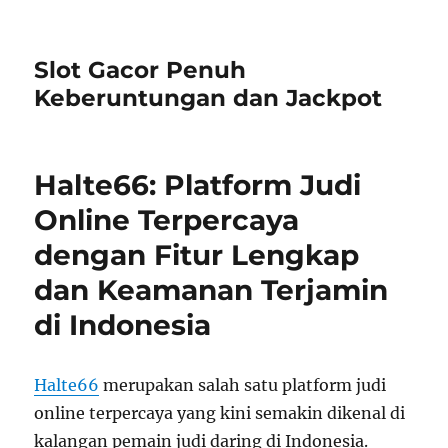
Slot Gacor Penuh
Keberuntungan dan Jackpot
Halte66: Platform Judi
Online Terpercaya
dengan Fitur Lengkap
dan Keamanan Terjamin
di Indonesia
Halte66
merupakan salah satu platform judi
online terpercaya yang kini semakin dikenal di
kalangan pemain judi daring di Indonesia.