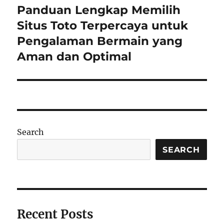
Panduan Lengkap Memilih
Next
post:
Situs Toto Terpercaya untuk
Pengalaman Bermain yang
Aman dan Optimal
Search
SEARCH
Recent Posts