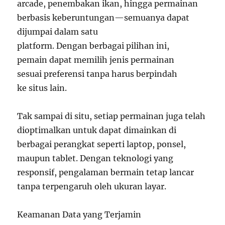
arcade, penembakan ikan, hingga permainan
berbasis keberuntungan—semuanya dapat
dijumpai dalam satu
platform. Dengan berbagai pilihan ini,
pemain dapat memilih jenis permainan
sesuai preferensi tanpa harus berpindah
ke situs lain.
Tak sampai di situ, setiap permainan juga telah
dioptimalkan untuk dapat dimainkan di
berbagai perangkat seperti laptop, ponsel,
maupun tablet. Dengan teknologi yang
responsif, pengalaman bermain tetap lancar
tanpa terpengaruh oleh ukuran layar.
Keamanan Data yang Terjamin