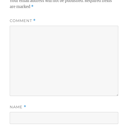
Your email address will not be published.
Required fields
are marked
*
COMMENT
*
NAME
*