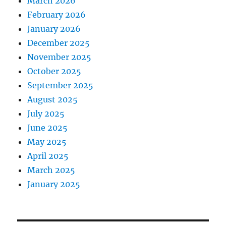
March 2026
February 2026
January 2026
December 2025
November 2025
October 2025
September 2025
August 2025
July 2025
June 2025
May 2025
April 2025
March 2025
January 2025