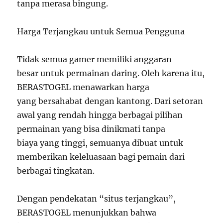
tanpa merasa bingung.
Harga Terjangkau untuk Semua Pengguna
Tidak semua gamer memiliki anggaran
besar untuk permainan daring. Oleh karena itu,
BERASTOGEL menawarkan harga
yang bersahabat dengan kantong. Dari setoran
awal yang rendah hingga berbagai pilihan
permainan yang bisa dinikmati tanpa
biaya yang tinggi, semuanya dibuat untuk
memberikan keleluasaan bagi pemain dari
berbagai tingkatan.
Dengan pendekatan “situs terjangkau”,
BERASTOGEL menunjukkan bahwa