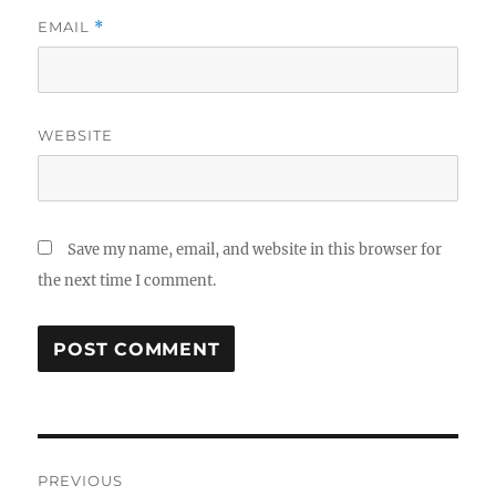
EMAIL
*
WEBSITE
Save my name, email, and website in this browser for
the next time I comment.
Post
PREVIOUS