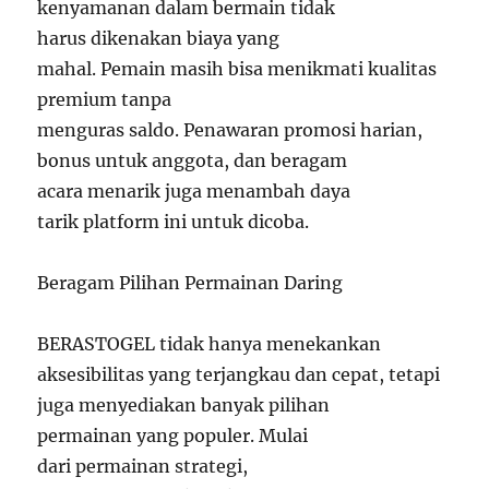
kenyamanan dalam bermain tidak
harus dikenakan biaya yang
mahal. Pemain masih bisa menikmati kualitas
premium tanpa
menguras saldo. Penawaran promosi harian,
bonus untuk anggota, dan beragam
acara menarik juga menambah daya
tarik platform ini untuk dicoba.
Beragam Pilihan Permainan Daring
BERASTOGEL tidak hanya menekankan
aksesibilitas yang terjangkau dan cepat, tetapi
juga menyediakan banyak pilihan
permainan yang populer. Mulai
dari permainan strategi,