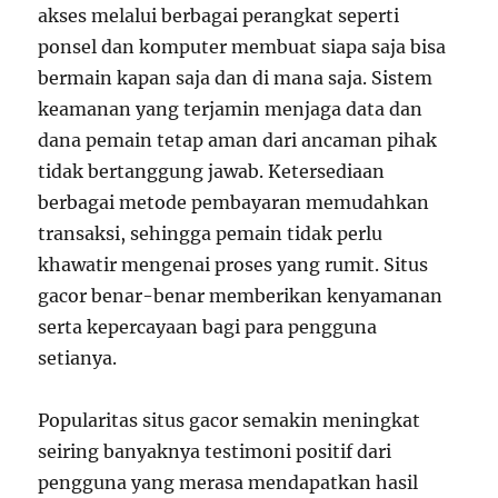
akses melalui berbagai perangkat seperti
ponsel dan komputer membuat siapa saja bisa
bermain kapan saja dan di mana saja. Sistem
keamanan yang terjamin menjaga data dan
dana pemain tetap aman dari ancaman pihak
tidak bertanggung jawab. Ketersediaan
berbagai metode pembayaran memudahkan
transaksi, sehingga pemain tidak perlu
khawatir mengenai proses yang rumit. Situs
gacor benar-benar memberikan kenyamanan
serta kepercayaan bagi para pengguna
setianya.
Popularitas situs gacor semakin meningkat
seiring banyaknya testimoni positif dari
pengguna yang merasa mendapatkan hasil