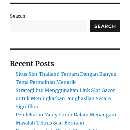
Search
SEARCH
Recent Posts
Situs Slot Thailand Terbaru Dengan Banyak
Tema Permainan Menarik
Strategi Jitu Menggunakan Link Slot Gacor
untuk Meningkatkan Penghasilan Secara
Signifikan
Pendekatan Menyeluruh Dalam Menangani
Masalah Teknis Saat Bermain