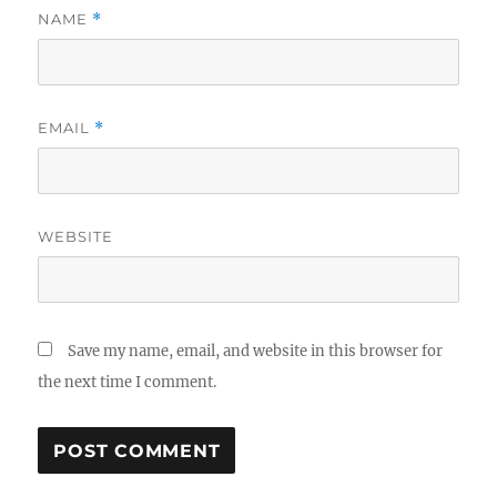
NAME
*
EMAIL
*
WEBSITE
Save my name, email, and website in this browser for
the next time I comment.