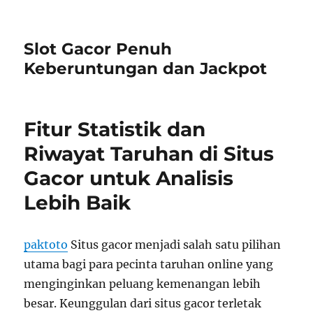
Slot Gacor Penuh
Keberuntungan dan Jackpot
Fitur Statistik dan
Riwayat Taruhan di Situs
Gacor untuk Analisis
Lebih Baik
paktoto
Situs gacor menjadi salah satu pilihan
utama bagi para pecinta taruhan online yang
menginginkan peluang kemenangan lebih
besar. Keunggulan dari situs gacor terletak