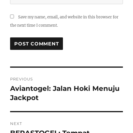
Save my name, email, and website in this browser for
the next time I comment.
Post
PREVIOUS
navigation
Aviantogel: Jalan Hoki Menuju
Previous
post:
Jackpot
NEXT
Next