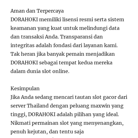
Aman dan Terpercaya
DORAHOKI memiliki lisensi resmi serta sistem
keamanan yang kuat untuk melindungi data
dan transaksi Anda. Transparansi dan
integritas adalah fondasi dari layanan kami.
Tak heran jika banyak pemain menjadikan
DORAHOKI sebagai tempat kedua mereka
dalam dunia slot online.
Kesimpulan
Jika Anda sedang mencari tautan slot gacor dari
server Thailand dengan peluang maxwin yang
tinggi, DORAHOKI adalah pilihan yang ideal.
Nikmati permainan slot yang menyenangkan,
penuh kejutan, dan tentu saja