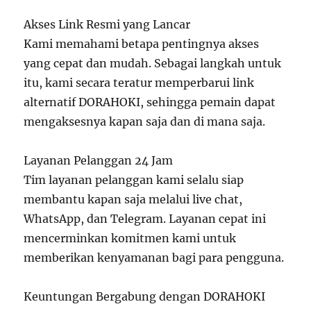
Akses Link Resmi yang Lancar
Kami memahami betapa pentingnya akses
yang cepat dan mudah. Sebagai langkah untuk
itu, kami secara teratur memperbarui link
alternatif DORAHOKI, sehingga pemain dapat
mengaksesnya kapan saja dan di mana saja.
Layanan Pelanggan 24 Jam
Tim layanan pelanggan kami selalu siap
membantu kapan saja melalui live chat,
WhatsApp, dan Telegram. Layanan cepat ini
mencerminkan komitmen kami untuk
memberikan kenyamanan bagi para pengguna.
Keuntungan Bergabung dengan DORAHOKI