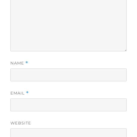
NAME
*
EMAIL
*
WEBSITE