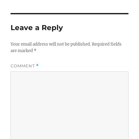
Leave a Reply
Your email address will not be published.
Required fields
are marked
*
COMMENT
*