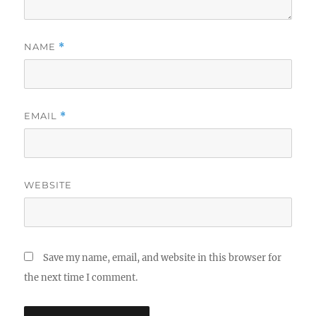
NAME
*
EMAIL
*
WEBSITE
Save my name, email, and website in this browser for
the next time I comment.