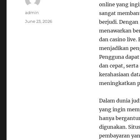
online yang ing
Author
admin
sangat membant
Posted
June 23, 2026
berjudi. Dengan 
on
menawarkan berb
dan casino live.
menjadikan pen
Pengguna dapat
dan cepat, sert
kerahasiaan dat
meningkatkan p
Dalam dunia judi
yang ingin memp
hanya bergantun
digunakan. Situs
pembayaran yang