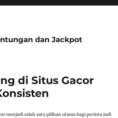
untungan dan Jackpot
ng di Situs Gacor
Konsisten
or menjadi salah satu pilihan utama bagi pecinta judi