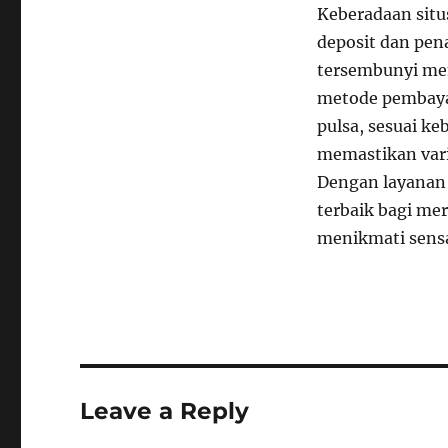
Keberadaan sit
deposit dan pena
tersembunyi me
metode pembayar
pulsa, sesuai ke
memastikan vari
Dengan layanan 
terbaik bagi me
menikmati sensa
Leave a Reply