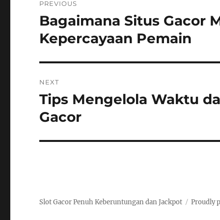
PREVIOUS
navigation
Bagaimana Situs Gacor M
Previous
post:
Kepercayaan Pemain
NEXT
Tips Mengelola Waktu da
Next
post:
Gacor
Slot Gacor Penuh Keberuntungan dan Jackpot
Proudly 