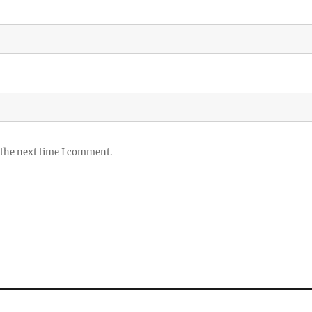
 the next time I comment.