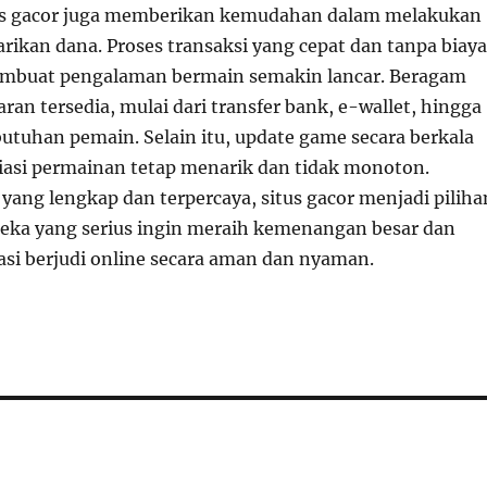
us gacor juga memberikan kemudahan dalam melakukan
rikan dana. Proses transaksi yang cepat dan tanpa biaya
mbuat pengalaman bermain semakin lancar. Beragam
an tersedia, mulai dari transfer bank, e-wallet, hingga
butuhan pemain. Selain itu, update game secara berkala
asi permainan tetap menarik dan tidak monoton.
yang lengkap dan terpercaya, situs gacor menjadi piliha
reka yang serius ingin meraih kemenangan besar dan
si berjudi online secara aman dan nyaman.