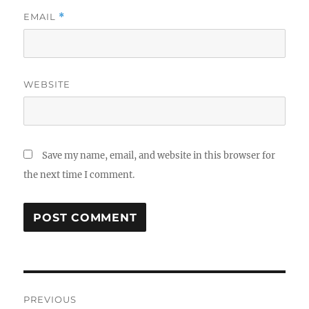
EMAIL
*
WEBSITE
Save my name, email, and website in this browser for
the next time I comment.
Post
PREVIOUS