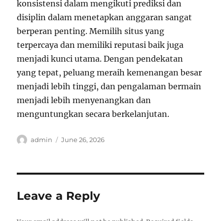
konsistensi dalam mengikuti prediksi dan
disiplin dalam menetapkan anggaran sangat
berperan penting. Memilih situs yang
terpercaya dan memiliki reputasi baik juga
menjadi kunci utama. Dengan pendekatan
yang tepat, peluang meraih kemenangan besar
menjadi lebih tinggi, dan pengalaman bermain
menjadi lebih menyenangkan dan
menguntungkan secara berkelanjutan.
Author
Posted
admin
June 26, 2026
on
Leave a Reply