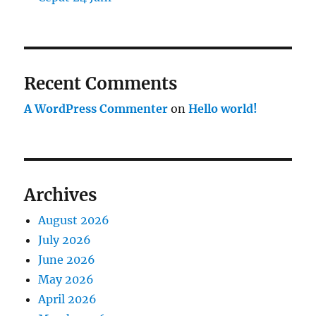
Recent Comments
A WordPress Commenter
on
Hello world!
Archives
August 2026
July 2026
June 2026
May 2026
April 2026