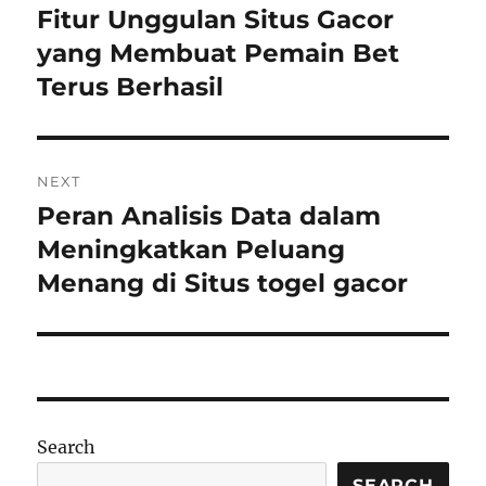
navigation
Fitur Unggulan Situs Gacor
Previous
post:
yang Membuat Pemain Bet
Terus Berhasil
NEXT
Peran Analisis Data dalam
Next
post:
Meningkatkan Peluang
Menang di Situs togel gacor
Search
SEARCH