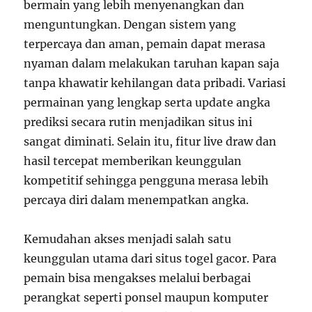
bermain yang lebih menyenangkan dan
menguntungkan. Dengan sistem yang
terpercaya dan aman, pemain dapat merasa
nyaman dalam melakukan taruhan kapan saja
tanpa khawatir kehilangan data pribadi. Variasi
permainan yang lengkap serta update angka
prediksi secara rutin menjadikan situs ini
sangat diminati. Selain itu, fitur live draw dan
hasil tercepat memberikan keunggulan
kompetitif sehingga pengguna merasa lebih
percaya diri dalam menempatkan angka.
Kemudahan akses menjadi salah satu
keunggulan utama dari situs togel gacor. Para
pemain bisa mengakses melalui berbagai
perangkat seperti ponsel maupun komputer