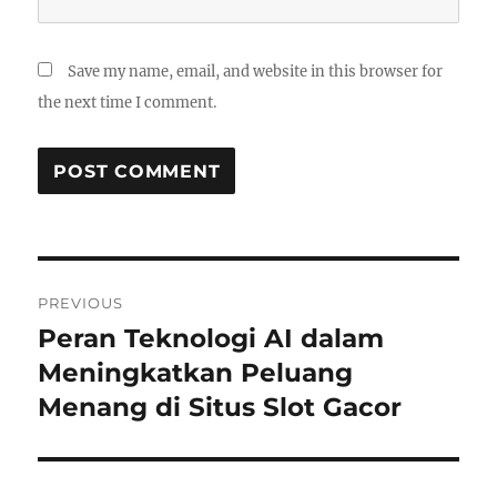
Save my name, email, and website in this browser for
the next time I comment.
Post
PREVIOUS
navigation
Peran Teknologi AI dalam
Previous
post:
Meningkatkan Peluang
Menang di Situs Slot Gacor