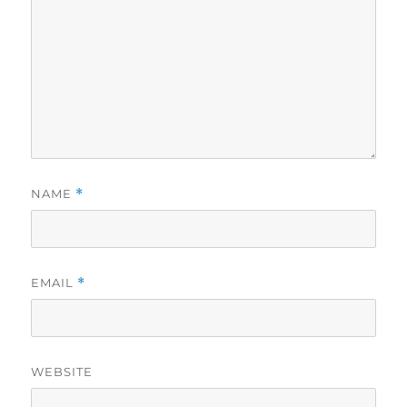
NAME
*
EMAIL
*
WEBSITE