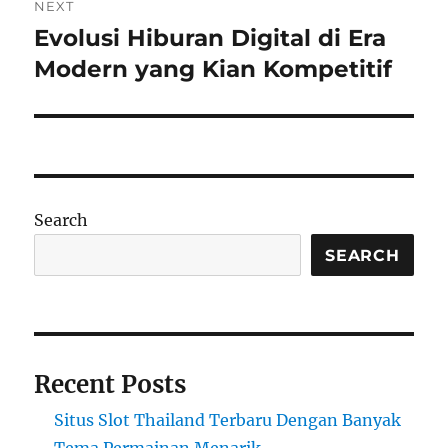
NEXT
Evolusi Hiburan Digital di Era
Next
post:
Modern yang Kian Kompetitif
Search
SEARCH
Recent Posts
Situs Slot Thailand Terbaru Dengan Banyak