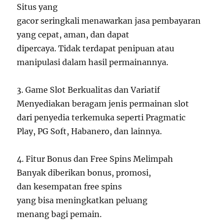
Situs yang
gacor seringkali menawarkan jasa pembayaran
yang cepat, aman, dan dapat
dipercaya. Tidak terdapat penipuan atau
manipulasi dalam hasil permainannya.
3. Game Slot Berkualitas dan Variatif
Menyediakan beragam jenis permainan slot
dari penyedia terkemuka seperti Pragmatic
Play, PG Soft, Habanero, dan lainnya.
4. Fitur Bonus dan Free Spins Melimpah
Banyak diberikan bonus, promosi,
dan kesempatan free spins
yang bisa meningkatkan peluang
menang bagi pemain.