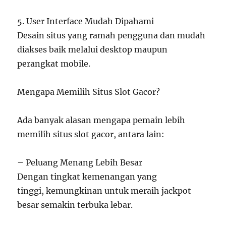
5. User Interface Mudah Dipahami
Desain situs yang ramah pengguna dan mudah
diakses baik melalui desktop maupun
perangkat mobile.
Mengapa Memilih Situs Slot Gacor?
Ada banyak alasan mengapa pemain lebih
memilih situs slot gacor, antara lain:
– Peluang Menang Lebih Besar
Dengan tingkat kemenangan yang
tinggi, kemungkinan untuk meraih jackpot
besar semakin terbuka lebar.