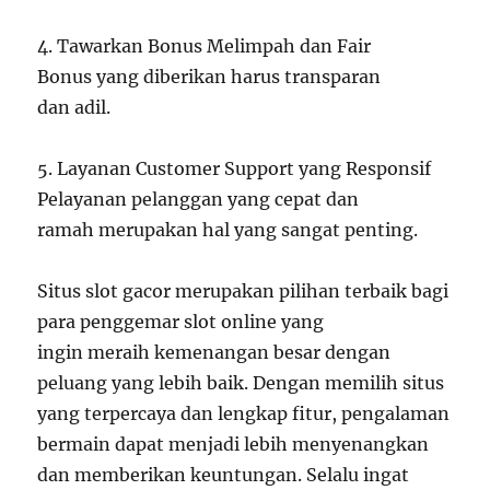
4. Tawarkan Bonus Melimpah dan Fair
Bonus yang diberikan harus transparan
dan adil.
5. Layanan Customer Support yang Responsif
Pelayanan pelanggan yang cepat dan
ramah merupakan hal yang sangat penting.
Situs slot gacor merupakan pilihan terbaik bagi
para penggemar slot online yang
ingin meraih kemenangan besar dengan
peluang yang lebih baik. Dengan memilih situs
yang terpercaya dan lengkap fitur, pengalaman
bermain dapat menjadi lebih menyenangkan
dan memberikan keuntungan. Selalu ingat