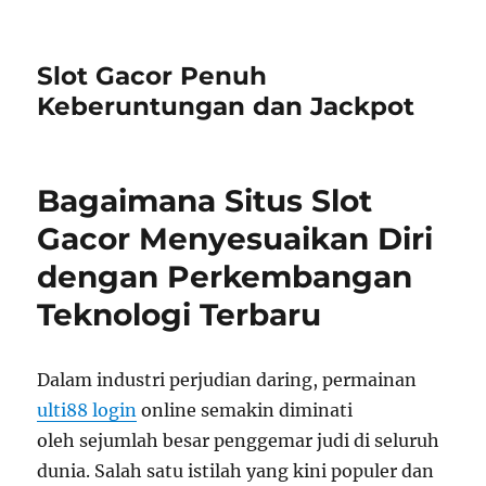
Slot Gacor Penuh
Keberuntungan dan Jackpot
Bagaimana Situs Slot
Gacor Menyesuaikan Diri
dengan Perkembangan
Teknologi Terbaru
Dalam industri perjudian daring, permainan
ulti88 login
online semakin diminati
oleh sejumlah besar penggemar judi di seluruh
dunia. Salah satu istilah yang kini populer dan