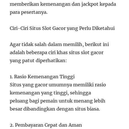
memberikan kemenangan dan jackpot kepada
para pesertanya.
Ciri-Ciri Situs Slot Gacor yang Perlu Diketahui
Agar tidak salah dalam memilih, berikut ini
adalah beberapa ciri khas situs slot gacor
yang patut diperhatikan:
1. Rasio Kemenangan Tinggi
Situs yang gacor umumnya memiliki rasio
kemenangan yang tinggi, sehingga
peluang bagi pemain untuk menang lebih
besar dibandingkan dengan situs biasa.
2. Pembayaran Cepat dan Aman