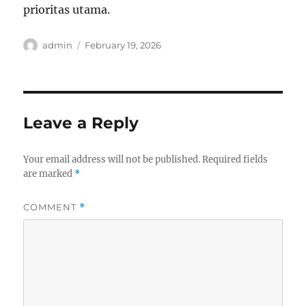
prioritas utama.
Author
Posted
admin
February 19, 2026
on
Leave a Reply
Your email address will not be published.
Required fields
are marked
*
COMMENT
*