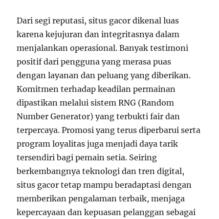
Dari segi reputasi, situs gacor dikenal luas
karena kejujuran dan integritasnya dalam
menjalankan operasional. Banyak testimoni
positif dari pengguna yang merasa puas
dengan layanan dan peluang yang diberikan.
Komitmen terhadap keadilan permainan
dipastikan melalui sistem RNG (Random
Number Generator) yang terbukti fair dan
terpercaya. Promosi yang terus diperbarui serta
program loyalitas juga menjadi daya tarik
tersendiri bagi pemain setia. Seiring
berkembangnya teknologi dan tren digital,
situs gacor tetap mampu beradaptasi dengan
memberikan pengalaman terbaik, menjaga
kepercayaan dan kepuasan pelanggan sebagai