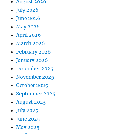
August 2026
July 2026
June 2026
May 2026
April 2026
March 2026
February 2026
January 2026
December 2025
November 2025
October 2025
September 2025
August 2025
July 2025
June 2025
May 2025