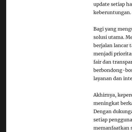
update setiap h
keberuntungan.
Bagi yang mengu
solusi utama. M
berjalan lancar
menjadi priorit
fair dan transpa
berbondong-bon
layanan dan inte
Akhirnya, keper
meningkat berka
Dengan dukungan
setiap pengguna
memanfaatkan s