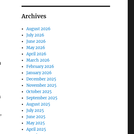
Archives
August 2026
July 2026
June 2026
May 2026
April 2026
March 2026
h
February 2026
January 2026
December 2025
November 2025
October 2025
n
September 2025
August 2025
July 2025
,
June 2025
May 2025
April 2025