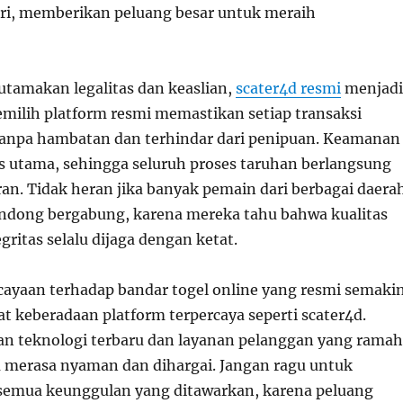
ari, memberikan peluang besar untuk meraih
tamakan legalitas dan keaslian,
scater4d resmi
menjadi
emilih platform resmi memastikan setiap transaksi
 tanpa hambatan dan terhindar dari penipuan. Keamanan
as utama, sehingga seluruh proses taruhan berlangsung
ran. Tidak heran jika banyak pemain dari berbagai daera
dong bergabung, karena mereka tahu bahwa kualitas
gritas selalu dijaga dengan ketat.
cayaan terhadap bandar togel online yang resmi semaki
t keberadaan platform terpercaya seperti scater4d.
 teknologi terbaru dan layanan pelanggan yang ramah
 merasa nyaman dan dihargai. Jangan ragu untuk
emua keunggulan yang ditawarkan, karena peluang