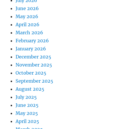
July 2026
June 2026
May 2026
April 2026
March 2026
February 2026
January 2026
December 2025
November 2025
October 2025
September 2025
August 2025
July 2025
June 2025
May 2025
April 2025