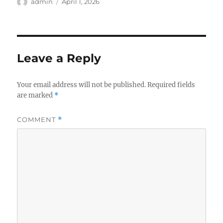
Author
Posted
admin
April 1, 2026
on
Leave a Reply
Your email address will not be published.
Required fields
are marked
*
COMMENT
*