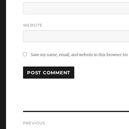
WEBSITE
Save my name, email, and website in this browser for
Post
PREVIOUS