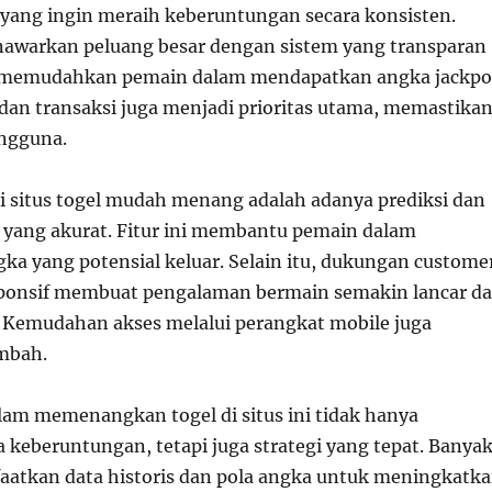
 yang ingin meraih keberuntungan secara konsisten.
nawarkan peluang besar dengan sistem yang transparan
, memudahkan pemain dalam mendapatkan angka jackpo
an transaksi juga menjadi prioritas utama, memastika
ngguna.
i situs togel mudah menang adalah adanya prediksi dan
ik yang akurat. Fitur ini membantu pemain dalam
a yang potensial keluar. Selain itu, dukungan custome
sponsif membuat pengalaman bermain semakin lancar d
Kemudahan akses melalui perangkat mobile juga
ambah.
lam memenangkan togel di situs ini tidak hanya
 keberuntungan, tetapi juga strategi yang tepat. Banya
atkan data historis dan pola angka untuk meningkatk