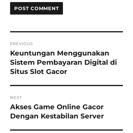
Post
PREVIOUS
navigation
Keuntungan Menggunakan
Previous
post:
Sistem Pembayaran Digital di
Situs Slot Gacor
NEXT
Akses Game Online Gacor
Next
post:
Dengan Kestabilan Server