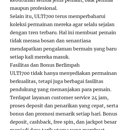
kebutuhan semua jenis pemain, baik pemula
maupun profesional.
Selain itu, ULTI700 terus memperbaharui
koleksi permainan mereka agar selalu sejalan
dengan tren terbaru. Hal ini membuat pemain
tidak merasa bosan dan senantiasa
mendapatkan pengalaman bermain yang baru
setiap kali mereka masuk.
Fasilitas dan Bonus Berlimpah
ULTI700 tidak hanya menyediakan permainan
berkualitas, tetapi juga berbagai fasilitas
pendukung yang memanjakan para pemain.
Terdapat layanan customer service 24 jam,
proses deposit dan penarikan yang cepat, serta
bonus dan promosi menarik setiap hari. Bonus
deposit, cashback, free spin, dan jackpot besar