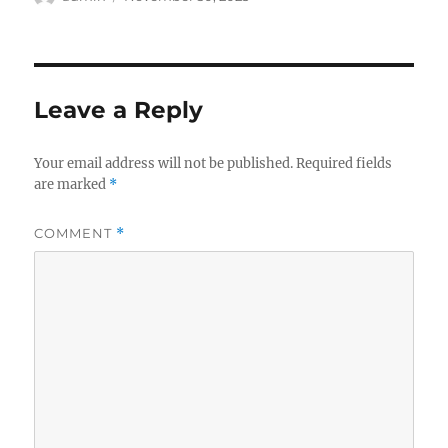
on
Leave a Reply
Your email address will not be published.
Required fields
are marked
*
COMMENT
*