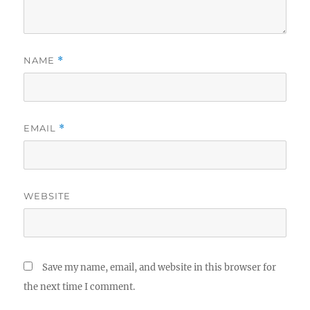
NAME
*
EMAIL
*
WEBSITE
Save my name, email, and website in this browser for
the next time I comment.