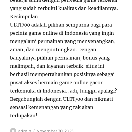
bekerja sama dengan penyedia game terkenal
yang sudah terbukti kualitas dan keadilannya.
Kesimpulan
ULTI700 adalah pilihan sempurna bagi para
pecinta game online di Indonesia yang ingin
mengalami permainan yang menyenangkan,
aman, dan menguntungkan. Dengan
banyaknya pilihan permainan, bonus yang
melimpah, dan layanan terbaik, situs ini
berhasil mempertahankan posisinya sebagai
pusat akses bermain game online gacor
terkemuka di Indonesia. Jadi, tunggu apalagi?
Bergabunglah dengan ULTI700 dan nikmati
sensasi kemenangan yang tak akan
terlupakan!
Author
Posted
admin
November 30, 2025